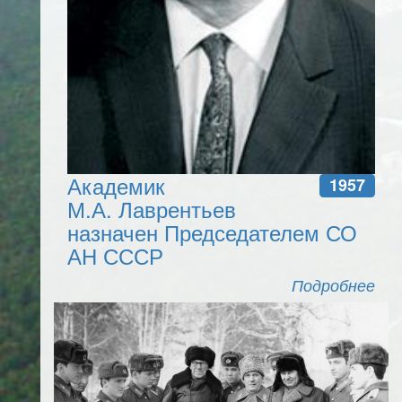
Академик
1957
М.А. Лаврентьев
назначен Председателем СО
АН СССР
Подробнее